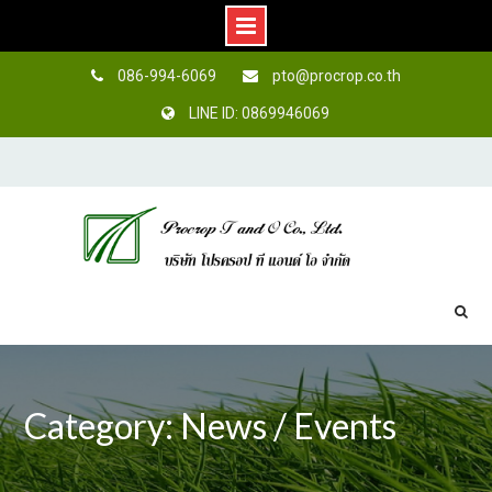
086-994-6069
pto@procrop.co.th
LINE ID: 0869946069
Skip
to
content
Category: News / Events