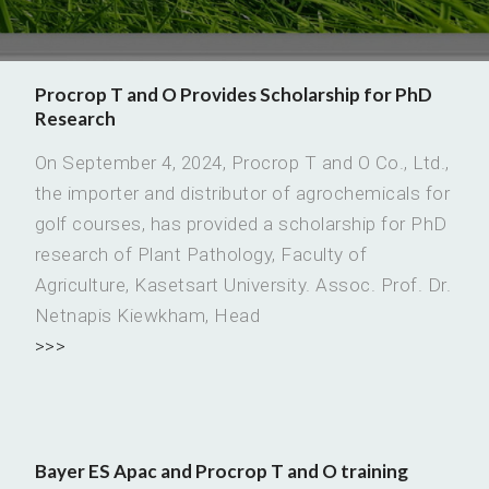
Procrop T and O Provides Scholarship for PhD
Research
On September 4, 2024, Procrop T and O Co., Ltd.,
the importer and distributor of agrochemicals for
golf courses, has provided a scholarship for PhD
research of Plant Pathology, Faculty of
Agriculture, Kasetsart University. Assoc. Prof. Dr.
Netnapis Kiewkham, Head
>>>
Bayer ES Apac and Procrop T and O training